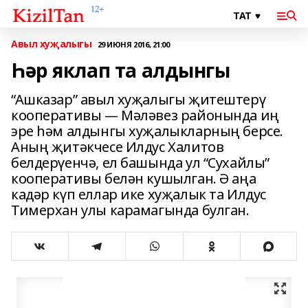
Авыл хуҗалыгы
29 ИЮНЯ 2016, 21:00
Һәр яклап та алдынгы
“Ашказар” авыл хуҗалыгы җитештерү
кооперативы — Мәләвез районында иң
эре һәм алдынгы хуҗалыкларның берсе.
Аның җитәкчесе Илдус Халитов
белдерүенчә, ел башында ул “Сухайлы”
кооперативы белән кушылган. Ә аңа
кадәр күп еллар ике хуҗалык та Илдус
Тимерхан улы карамагында бул­ган.