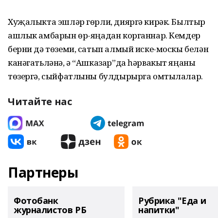
Хуҗалыкта эшләр гөрли, дияргә кирәк. Былтыр
ашлык амбарын өр-яңадан корганнар. Кемдер
берни дә төземи, сатып алмый иске-москы белән
канәгатьләнә, ә “Ашказар”да һәрвакыт яңаны
төзергә, сыйфатлыны булдырырга омтылалар.
Читайте нас
Партнеры
Фотобанк
Рубрика "Еда и
журналистов РБ
напитки"