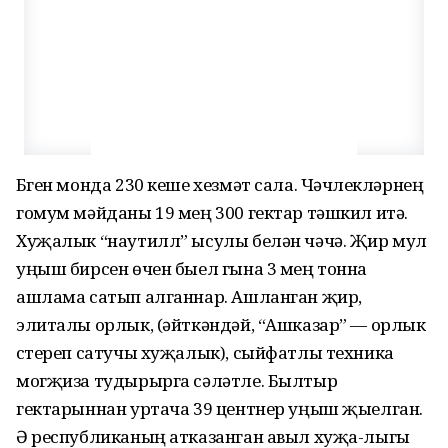
Бүген монда 230 кеше хезмәт сала. Чәчүлекләрнең
гомум мәйданы 19 мең 300 гектар тәшкил итә.
Хуҗалык “наутилл” ысулы белән чәчә. Җир мул
уңыш бирсен өчен быел гына 3 мең тонна
ашлама сатып алганнар. Ашланган җир,
элиталы орлык, (әйт­кәндәй, “Ашказар” — орлык
үстереп сатучы хуҗалык), сыйфатлы техника
могҗиза тудырырга сәләтле. Былтыр
гектарыннан уртача 39 центнер уңыш җыелган.
Ә рес­публи­каның атказанган авыл хуҗа-лыгы