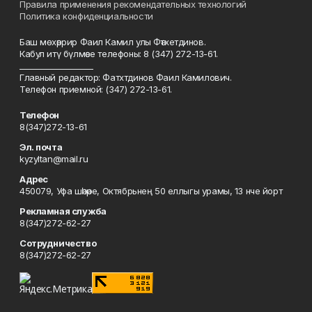
Правила применения рекомендательных технологий
Политика конфиденциальности
Баш мөхәррир Фаил Камил улы Фәтхетдинов.
Кабул итү бүлмәсе телефоны: 8 (347) 272-13-61.
___________________
Главный редактор: Фатхтдинов Фаил Камилович.
Телефон приемной: (347) 272-13-61.
Телефон
8(347)272-13-61
Эл. почта
kyzyltan@mail.ru
Адрес
450079, Уфа шәһәре, Октябрьнең 50 еллыгы урамы, 13 нче йорт
Рекламная служба
8(347)272-62-27
Сотрудничество
8(347)272-62-27