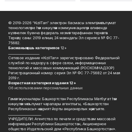
© 2019-2026 “KizilTan” электрон басмасы элемтә, мәгълүмат
технологияләре һәм киңкүләм коммуникацияләр өлкәсендә
күзәтчелек буенча федераль хезмәт тарафыннан теркәлгән.
Теркәлү саны: 2019 елның 24 маендагы Эл сериясе № ФС 77-
75682.
Басманы
ң яшь к
атегориясе
12+
___________________
Сетевое издание «KizilTan» зарегистрировано Федеральной
службой по надзору в сфере связи, информационных
технологий и массовых коммуникаций (РОСКОМНАДЗОР)
Регистрационный номер: серия Эл № ФС 77-75682 от 24 мая
2019 г.
Возрастная категория издания 12+
Об использовании персональных данных
Гамәлгә куючылары: Башкортстан Республикасы Матбугат һәм
киңкүләм мәгълүмат чаралары агентлыгы, «Башкортстан
Республикасы» нәшрият йорты акционерлык җәмгыяте.
____________________
УЧРЕДИТЕЛИ: Агентство по печати и средствам массовой
информации Республики Башкортостан, Акционерное
общество Издательский дом «Республика Башкортостан».