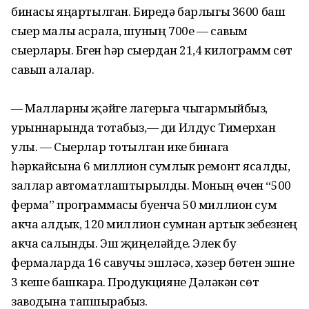
бинасы яңартылган. Биредә барлыгы 3600 баш
сыер малы асрала, шуның 700е — савым
сыерлары. Бүген һәр сыердан 21,4 килограмм сөт
савып алалар.
— Малларны җәйге лагерьга чыгармыйбыз,
урыннарында тотабыз,— ди Илдус Тимерхан
улы. — Сыерлар тотылган ике бинага
һәркайсына 6 миллион сумлык ремонт ясалды,
заллар автоматлаштырылды. Моның өчен “500
ферма” программасы буенча 50 миллион сум
акча алдык, 120 миллион сумнан артык үзебезнең
акча салынды. Эш җиңеләйде. Элек бу
фермаларда 16 савучы эшләсә, хәзер бөтен эшне
3 кеше башкара. Продукцияне Дәүләкән сөт
заводына тапшырабыз.