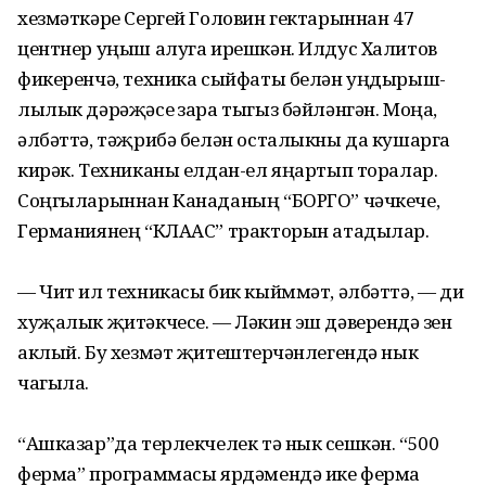
хезмәткәре Сергей Головин гектарыннан 47
центнер уңыш алуга ирешкән. Илдус Халитов
фикеренчә, техника сыйфаты белән уңдырыш­
лылык дәрәҗәсе үзара тыгыз бәйләнгән. Моңа,
әлбәттә, тәҗрибә белән осталыкны да кушарга
кирәк. Техниканы елдан-ел яңартып торалар.
Соңгыла­рыннан Канаданың “БОРГО” чәчкече,
Герма­ния­нең “КЛААС” тракторын атадылар.
— Чит ил техникасы бик кыйммәт, әлбәттә, — ди
хуҗа­лык җитәкчесе. — Ләкин эш дәверендә үзен
аклый. Бу хезмәт җитештерүчәнлегендә нык
чагыла.
“Ашказар”да терлекчелек тә нык үсешкән. “500
ферма” программасы ярдәмендә ике ферма