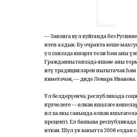
— Законга кул куйганда без Русиян
итеп алдык. Бу очракта кеше махс
ул гаиләдә яшәргә тели һәм аны үзе
Гражданның гаиләдә яшәве аның то
итү традицияләрен ныгытачак һәм
киметәчәк, — диде Ленара Иванова.
Ул белдерүенчә, республикада соци
күпчелеге — өлкән яшьтәге кешеләр
ил халкы санында өлкән яшьтәгеләр
процент). Ел башына республикада
иткән. Шул ук вакытта 2008 елдан 