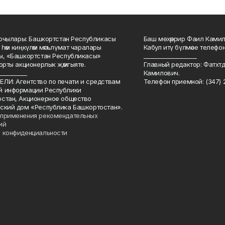
куючылары: Башкортстан Республикасы
Баш мөхәррир Фаил Камил 
 һәм киңкүләм мәгълүмат чаралары
Кабул итү бүлмәсе телефоны
ы, «Башкортстан Республикасы»
___________________
йорты акционерлык җәмгыяте.
Главный редактор: Фатхт
__________
Камилович.
ЛИ: Агентство по печати и средствам
Телефон приемной: (347) 2
й информации Республики
стан, Акционерное общество
ский дом «Республика Башкортостан».
применения рекомендательных
ий
 конфиденциальности