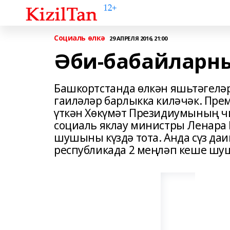
Социаль өлкә
29 АПРЕЛЯ 2016, 21:00
Әби-бабайларны
Башкортстанда өлкән яшьтәгелә
гаиләләр барлыкка киләчәк. Пре
үткән Хөкүмәт Президиумының 
социаль яклау министры Ленара 
шушыны күздә тота. Анда сүз даи
республикада 2 меңләп кеше шуш