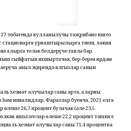
ең 27 төбәгендә кулланылучы тәҗрибәне нигез
ус стационарга урнаштырылырга тиеш, ләкин
нә алырга теләк белдерүче гаилә бар.
рмыш сыйфатын яхшыртачак, бер-береңә ярдәм
 аеруча авыл җирендә ялгызлар санын
аль хезмәт алучылар саны арта, аларның
 һәм инвалидлар. Фаразлар буенча, 2021 елга
 өлеше 26,7 процент булачак (әле 23,5
 өлкән яшьтәгеләр өлеше 22,2 процент тәшкил
социаль хезмәт алучылар саны 71,4 процентка