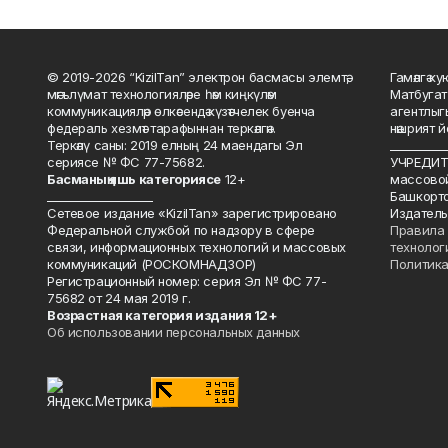
© 2019-2026 “KizilTan” электрон басмасы элемтә,
Гамәлгә 
мәгълүмат технологияләре һәм киңкүләм
Матбугат
коммуникацияләр өлкәсендә күзәтчелек буенча
агентлыг
федераль хезмәт тарафыннан теркәлгән.
нәшрият 
Теркәлү саны: 2019 елның 24 маендагы Эл
__________
сериясе № ФС 77-75682.
УЧРЕДИТЕ
Басманы
ң яшь к
атегориясе
12+
массово
___________________
Башкорто
Сетевое издание «KizilTan» зарегистрировано
Издатель
Федеральной службой по надзору в сфере
Правила 
связи, информационных технологий и массовых
технолог
коммуникаций (РОСКОМНАДЗОР)
Политика
Регистрационный номер: серия Эл № ФС 77-
75682 от 24 мая 2019 г.
Возрастная категория издания 12+
Об использовании персональных данных