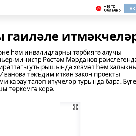
+19 °С
VK
Облачно
 гаиләле итмәкчелә
рне һәм инвалидларны тәрбиягә алучы
мьер-министр Рөстәм Мәрданов рәислегенд
чираттагы утырышында хезмәт һәм халыкн
Иванова тәкъдим иткән закон проекты
ми карау таләп итүчеләр турында бара. Бүг
ы төркемгә керә.