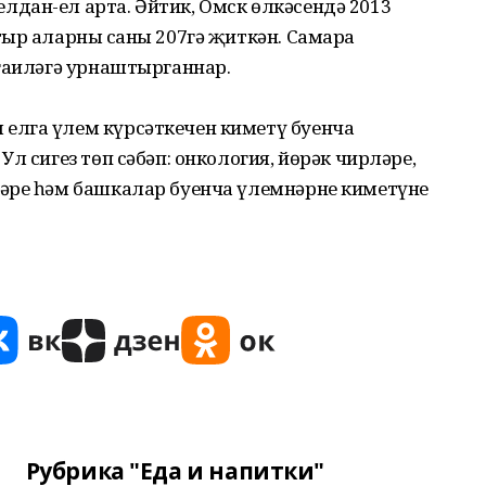
дан-ел арта. Әйтик, Омск өлкәсендә 2013
ыр аларның саны 207гә җиткән. Самара
 гаиләгә урнаштырганнар.
елга үлем күрсәткечен киметү буенча
л сигез төп сәбәп: онкология, йөрәк чирләре,
әре һәм башкалар буенча үлемнәрне киметүне
Рубрика "Еда и напитки"