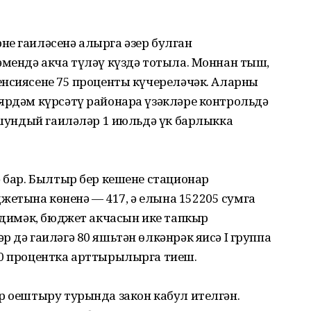
не гаиләсенә алырга әзер булган
әмендә акча түләү күздә тотыла. Моннан тыш,
нсиясенең 75 проценты күчереләчәк. Аларны
 ярдәм күрсәтү районара үзәкләре контрольдә
е шундый гаиләләр 1 июльдә үк барлыкка
ә бар. Былтыр бер кешене стационар
етына көненә — 417, ә елына 152205 сумга
, димәк, бюджет акчасын ике тапкыр
 дә гаиләгә 80 яшьтән өлкәнрәк яисә I группа
30 процентка арттырылырга тиеш.
р оештыру турында закон кабул ителгән.