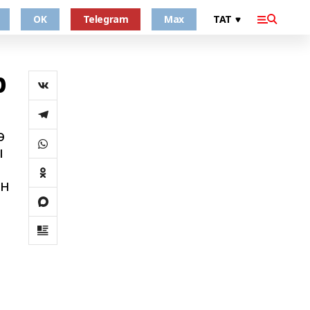
OK
Telegram
Max
р
ә
ы
ен