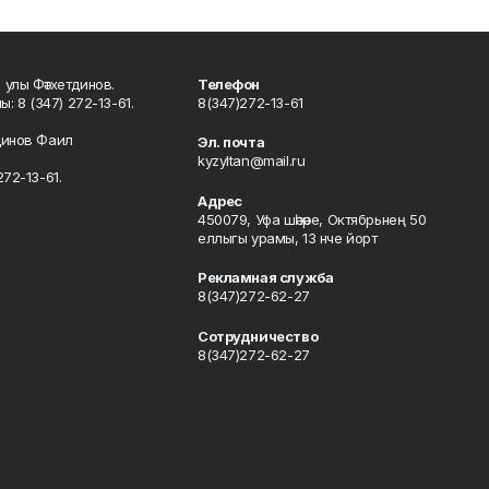
улы Фәтхетдинов.
Телефон
: 8 (347) 272-13-61.
8(347)272-13-61
динов Фаил
Эл. почта
kyzyltan@mail.ru
72-13-61.
Адрес
450079, Уфа шәһәре, Октябрьнең 50
еллыгы урамы, 13 нче йорт
Рекламная служба
8(347)272-62-27
Сотрудничество
8(347)272-62-27