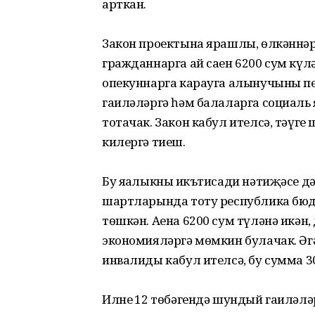
арткан.
Закон проектына ярашлы, өлкәннәр
гражданнарга ай саен 6200 сум күл
опекуннарга карауга алынучының пе
гаиләләргә һәм балаларга социаль
тотачак. Закон кабул ителсә, тәүг
килергә тиеш.
Бу яңалыкның икътисади нәтиҗәсе д
шартларында тоту республика бюдж
төшкән. Аена 6200 сум түләнә икән
экономияләргә мөмкин булачак. Әгәр
инвалиды кабул ителсә, бу сумма 
Илнең 12 төбәгендә шундый гаиләлә