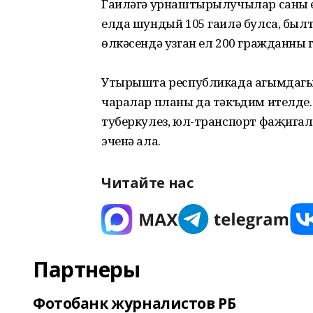
Гаиләгә урнаштырылучылар саны ел
елда шундый 105 гаилә булса, былт
өлкәсендә узган ел 200 гражданны
Утырышта республикада агымдагы 
чаралар планы да тәкъдим ителде. У
туберкулез, юл-транспорт фаҗигал
эченә ала.
Читайте нас
Партнеры
Фотобанк журналистов РБ