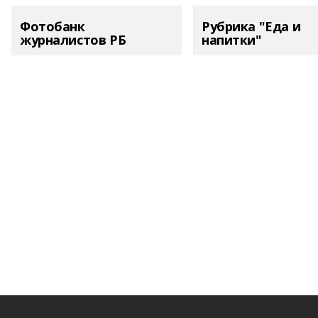
Фотобанк
Рубрика "Еда и
журналистов РБ
напитки"