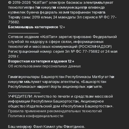
© 2019-2026 “KizilTan” электрон басмасы элемтә, мәгълүмат
технологияләре һәм киңкүләм коммуникацияләр өлкәсендә
күзәтчелек буенча федераль хезмәт тарафыннан теркәлгән.
Теркәлү саны: 2019 елның 24 маендагы Эл сериясе № ФС 77-
75682.
Басманы
ң яшь к
атегориясе
12+
___________________
Сетевое издание «KizilTan» зарегистрировано Федеральной
службой по надзору в сфере связи, информационных
технологий и массовых коммуникаций (РОСКОМНАДЗОР)
Регистрационный номер: серия Эл № ФС 77-75682 от 24 мая
2019 г.
Возрастная категория издания 12+
Об использовании персональных данных
Гамәлгә куючылары: Башкортстан Республикасы Матбугат һәм
киңкүләм мәгълүмат чаралары агентлыгы, «Башкортстан
Республикасы» нәшрият йорты акционерлык җәмгыяте.
____________________
УЧРЕДИТЕЛИ: Агентство по печати и средствам массовой
информации Республики Башкортостан, Акционерное
общество Издательский дом «Республика Башкортостан».
Правила применения рекомендательных технологий
Политика конфиденциальности
Баш мөхәррир Фаил Камил улы Фәтхетдинов.