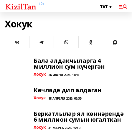
Хокук
Бала алдакчыларга 4
миллион сум күчергән
Хокук
26 ИЮНЯ 2025, 16:15
Көчләде дип алдаган
Хокук
18 АПРЕЛЯ 2025, 05:35
Беркатлылар ял көннәрендә
6 миллион сумын югалткан
Хокук
31 МАРТА 2025, 15:10