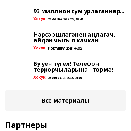
93 миллион сум урлаганнар...
Хокук
26 ФЕВРАЛЯ 2025, 09:44
Нәрсә эшләгәнен аңлагач,
өйдән чыгып качкан...
Хокук
5 ОКТЯБРЯ 2023, 04:32
Бу уен түгел! Телефон
террорчыларына - төрмә!
Хокук
25 АВГУСТА 2023, 04:05
Все материалы
Партнеры