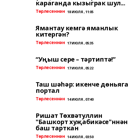
караганда кызыграк шул...
Төрлесеннән
18 ИЮЛЯ , 11:05
Ямантау кемгә яманлык
китергән?
Төрлесеннән
17 ИЮЛЯ , 05:35
“Уңыш сере – тәртиптә!”
Төрлесеннән
17 ИЮЛЯ , 05:22
Таш шәһәр: икенче дөньяга
портал
Төрлесеннән
14 ИЮЛЯ , 07:40
Ришат Төхвәтуллин
"Башкорт хуҗабикәсе"ннән
баш тарткан
Төрлесеннән
14 ИЮЛЯ , 03:50