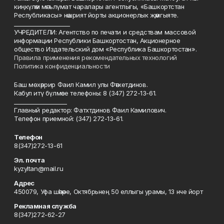
киңкүләм мәгълүмат чаралары агентлыгы, «Башкортстан
Республикасы» нәшрият йорты акционерлык җәмгыяте.
____________________
УЧРЕДИТЕЛИ: Агентство по печати и средствам массовой
информации Республики Башкортостан, Акционерное
общество Издательский дом «Республика Башкортостан».
Правила применения рекомендательных технологий
Политика конфиденциальности
Баш мөхәррир Фаил Камил улы Фәтхетдинов.
Кабул итү бүлмәсе телефоны: 8 (347) 272-13-61.
___________________
Главный редактор: Фатхтдинов Фаил Камилович.
Телефон приемной: (347) 272-13-61.
Телефон
8(347)272-13-61
Эл. почта
kyzyltan@mail.ru
Адрес
450079, Уфа шәһәре, Октябрьнең 50 еллыгы урамы, 13 нче йорт
Рекламная служба
8(347)272-62-27