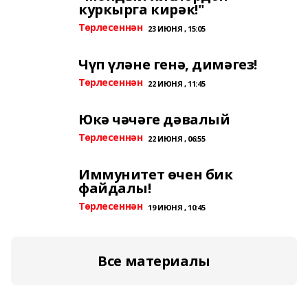
куркырга кирәк!"
Төрлесеннән
23 ИЮНЯ , 15:05
Чүп үләне генә, димәгез!
Төрлесеннән
22 ИЮНЯ , 11:45
Юкә чәчәге дәвалый
Төрлесеннән
22 ИЮНЯ , 06:55
Иммунитет өчен бик
файдалы!
Төрлесеннән
19 ИЮНЯ , 10:45
Все материалы