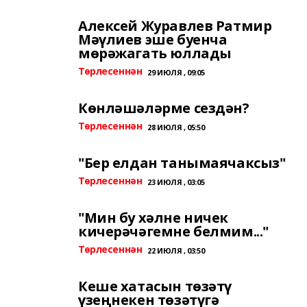
Алексей Журавлев Ратмир
Мәүлиев эше буенча
мөрәжагать юллады
Төрлесеннән
29 ИЮЛЯ , 09:05
Көнләшәләрме сездән?
Төрлесеннән
28 ИЮЛЯ , 05:50
"Бер елдан танымаячаксыз"
Төрлесеннән
23 ИЮЛЯ , 03:05
"Мин бу хәлне ничек
кичерәчәгемне белмим..."
Төрлесеннән
22 ИЮЛЯ , 03:50
Кеше хатасын төзәтү
үзеңнекен төзәтүгә