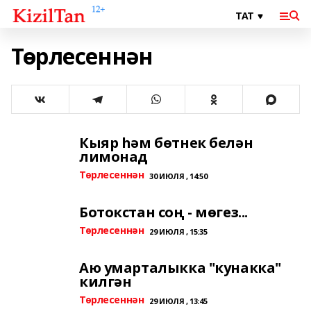
Төрлесеннән
Кыяр һәм бөтнек белән
лимонад
Төрлесеннән
30 ИЮЛЯ , 14:50
Ботокстан соң - мөгез...
Төрлесеннән
29 ИЮЛЯ , 15:35
Аю умарталыкка "кунакка"
килгән
Төрлесеннән
29 ИЮЛЯ , 13:45