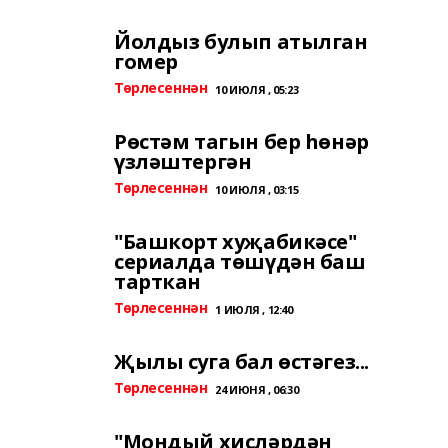
Йолдыз булып атылган
гомер
Төрлесеннән
10 ИЮЛЯ , 05:23
Рөстәм тагын бер һөнәр
үзләштергән
Төрлесеннән
10 ИЮЛЯ , 03:15
"Башкорт хуҗабикәсе"
сериалда төшүдән баш
тарткан
Төрлесеннән
1 ИЮЛЯ , 12:40
Җылы суга бал өстәгез...
Төрлесеннән
24 ИЮНЯ , 06:30
"Мондый хисләрдән