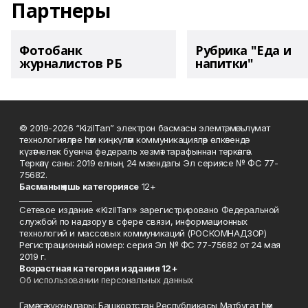
Партнеры
Фотобанк
Рубрика "Еда и
журналистов РБ
напитки"
© 2019-2026 “KizilTan” электрон басмасы элемтә, мәгълүмат
технологияләре һәм киңкүләм коммуникацияләр өлкәсендә
күзәтчелек буенча федераль хезмәт тарафыннан теркәлгән.
Теркәлү саны: 2019 елның 24 маендагы Эл сериясе № ФС 77-
75682.
Басманы
ң яшь к
атегориясе
12+
___________________
Сетевое издание «KizilTan» зарегистрировано Федеральной
службой по надзору в сфере связи, информационных
технологий и массовых коммуникаций (РОСКОМНАДЗОР)
Регистрационный номер: серия Эл № ФС 77-75682 от 24 мая
2019 г.
Возрастная категория издания 12+
Об использовании персональных данных
Гамәлгә куючылары: Башкортстан Республикасы Матбугат һәм