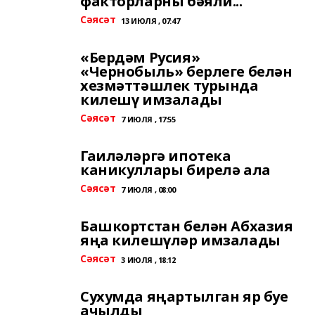
факторларны бәяли..."
Сәясәт
13 ИЮЛЯ , 07:47
«Бердәм Русия»
«Чернобыль» берлеге белән
хезмәттәшлек турында
килешү имзалады
Сәясәт
7 ИЮЛЯ , 17:55
Гаиләләргә ипотека
каникуллары бирелә ала
Сәясәт
7 ИЮЛЯ , 08:00
Башкортстан белән Абхазия
яңа килешүләр имзалады
Сәясәт
3 ИЮЛЯ , 18:12
Сухумда яңартылган яр буе
ачылды