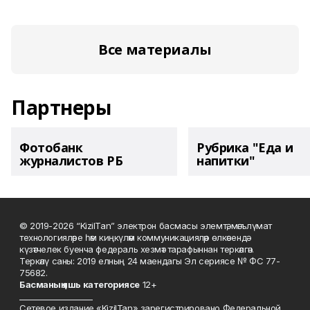
Все материалы
Партнеры
Фотобанк
Рубрика "Еда и
журналистов РБ
напитки"
© 2019-2026 “KizilTan” электрон басмасы элемтә, мәгълүмат
технологияләре һәм киңкүләм коммуникацияләр өлкәсендә
күзәтчелек буенча федераль хезмәт тарафыннан теркәлгән.
Теркәлү саны: 2019 елның 24 маендагы Эл сериясе № ФС 77-
75682.
Басманы
ң яшь к
атегориясе
12+
___________________
Сетевое издание «KizilTan» зарегистрировано Федеральной