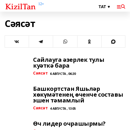
Сәясәт
Сайлауга әзерлек тулы
куәткә бара
Сәясәт
6 АВГУСТА , 06:20
Башкортстан Яшьләр
хөкүмәтенең өченче составы
эшен тәмамлый
Сәясәт
4 АВГУСТА , 13:05
Өч лидер очрашырмы?