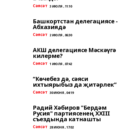
Сәясәт
3 ИЮЛЯ , 11:10
Башкортстан делегациясе -
Абхазиядә
Сәясәт
2 ИЮЛЯ , 06:30
АКШ делегациясе Мәскәүгә
килерме?
Сәясәт
1 ИЮЛЯ , 07:42
“Көчебез дә, сәяси
ихтыярыбыз да җитәрлек”
Сәясәт
30 ИЮНЯ , 04:19
Радий Хәбиров "Бердәм
Русия" партиясенең XXIII
съездында катнашты
Сәясәт
28 ИЮНЯ , 17:02