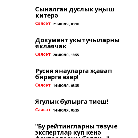
Сыналган дуслык уңыш
китерә
Сәясәт
21 ИЮЛЯ , 05:10
Документ укытучыларны
яклаячак
Сәясәт
20 ИЮЛЯ , 13:55
Русия янауларга җавап
бирергә әзер!
Сәясәт
14 ИЮЛЯ , 05:35
Ягулык булырга тиеш!
Сәясәт
14 ИЮЛЯ , 05:25
"Бу рейтингларны төзүче
экспертлар күп кенә