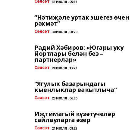
Сәясәт
31 ИЮЛЯ , 05:58
“Нәтиҗәле уртак эшегез өчен
рәхмәт”
Сәясәт
30 ИЮЛЯ , 08:20
Радий Хәбиров: «Югары уку
йортлары белән без –
партнерлар»
Сәясәт
28 ИЮЛЯ , 17:23
“Ягулык базарындагы
кыенлыклар вакытлыча”
Сәясәт
23 ИЮЛЯ , 06:30
Иҗтимагый күзәтүчеләр
сайлауларга әзер
Сәясәт
21 ИЮЛЯ , 08:35