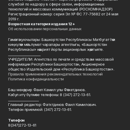
службой по надзору в сфере связи, информационных
технологий и массовых коммуникаций (РОСКОМНАДЗОР)
Регистрационный номер: серия Эл № ФС 77-75682 от 24 мая
2019 г.
Возрастная категория издания 12+
Об использовании персональных данных
Гамәлгә куючылары: Башкортстан Республикасы Матбугат һәм
киңкүләм мәгълүмат чаралары агентлыгы, «Башкортстан
Республикасы» нәшрият йорты акционерлык җәмгыяте.
____________________
УЧРЕДИТЕЛИ: Агентство по печати и средствам массовой
информации Республики Башкортостан, Акционерное
общество Издательский дом «Республика Башкортостан».
Правила применения рекомендательных технологий
Политика конфиденциальности
Баш мөхәррир Фаил Камил улы Фәтхетдинов.
Кабул итү бүлмәсе телефоны: 8 (347) 272-13-61.
___________________
Главный редактор: Фатхтдинов Фаил Камилович.
Телефон приемной: (347) 272-13-61.
Телефон
8(347)272-13-61